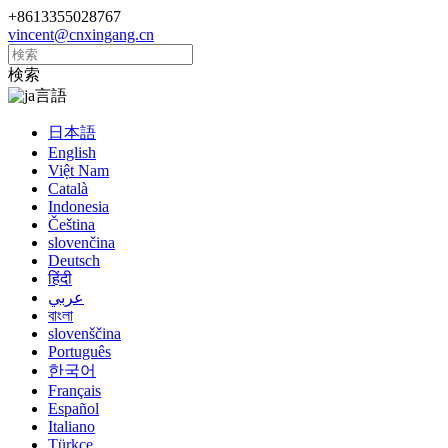
+8613355028767
vincent@cnxingang.cn
検索
言語
日本語
English
Việt Nam
Català
Indonesia
Čeština
slovenčina
Deutsch
हिंदी
عربي
বাংলা
slovenščina
Português
한국어
Français
Español
Italiano
Türkçe