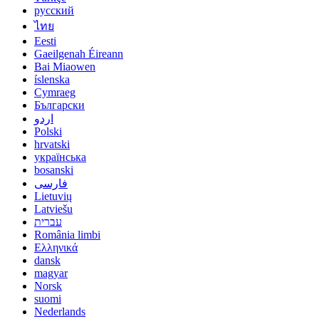
русский
ไทย
Eesti
Gaeilgenah Éireann
Bai Miaowen
íslenska
Cymraeg
Български
اردو
Polski
hrvatski
українська
bosanski
فارسی
Lietuvių
Latviešu
עברית
România limbi
Ελληνικά
dansk
magyar
Norsk
suomi
Nederlands