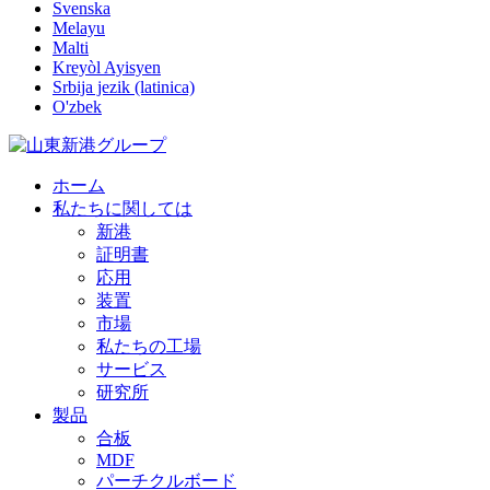
Svenska
Melayu
Malti
Kreyòl Ayisyen
Srbija jezik (latinica)
O'zbek
ホーム
私たちに関しては
新港
証明書
応用
装置
市場
私たちの工場
サービス
研究所
製品
合板
MDF
パーチクルボード