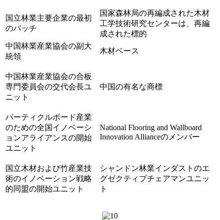
国家森林局の再編成された木材
国立林業主要企業の最初
工学技術研究センターは、再編
のバッチ
成された標的
中国林業産業協会の副大
木材ベース
統領
中国林業産業協会の合板
専門委員会の交代会長ユ
中国の有名な商標
ニット
パーティクルボード産業
のための全国イノベーシ
National Flooring and Wallboard
Innovation Allianceのメンバー
ョンアライアンスの開始
ユニット
国立木材および竹産業技
シャンドン林業インダストのエ
術のイノベーション戦略
グゼクティブチェアマンユニッ
的同盟の開始ユニット
ト