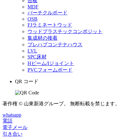
合板
MDF
パーチクルボード
OSB
FJラミネートウッド
ウッドプラスチックコンポジット
集成材の接着
プレハブコンテナハウス
LVL
SPC床材
Hビーム/Iジョイント
PVCフォームボード
QR コード
著作権 © 山東新港グループ。 無断転載を禁じます。
whatsapp
電話
電子メール
引き合い